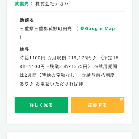
就業先
株式会社ナガハ
勤務地
三重県三重郡菰野町田光 （
Google Map
）
給与
時給1100円 ☆月収例 219,175円♪ 〈所定16
8h×1100円 +残業25h×1375円〉 ※試用期間
は2週間（時給の変動なし） ☆給与前払制度
あり♪ お電話いただければ即…
詳しく見る
応募する