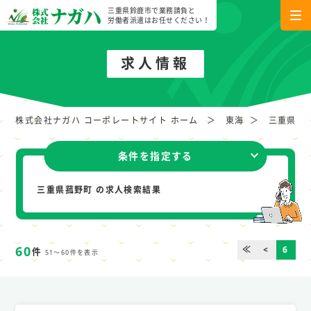
三重県鈴鹿市で業務請負と
労働者派遣はお任せください！
求人情報
株式会社ナガハ コーポレートサイト ホーム
東海
三重県
条件を指定する
三重県菰野町 の求人検索結果
60
≪
<
6
件
51～60件を表示