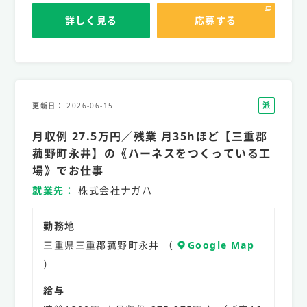
詳しく見る
応募する
派
更新日
2026-06-15
遣
月収例 27.5万円／残業 月35hほど【三重郡
社
員
菰野町永井】の《ハーネスをつくっている工
場》でお仕事
就業先
株式会社ナガハ
勤務地
三重県三重郡菰野町永井 （
Google Map
）
給与