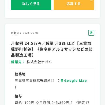
詳しく見る
応募する
派
更新日
2026-06-08
遣
月収例 24.5万円／残業 月38hほど【三重郡
社
員
菰野町杉谷】《住宅用アルミサッシなどの部
品製造工場》
就業先
株式会社ナガハ
勤務地
三重県三重郡菰野町杉谷 （
Google Map
）
給与
時給1100円 ☆月収例 245,850円♪ 〈所定17