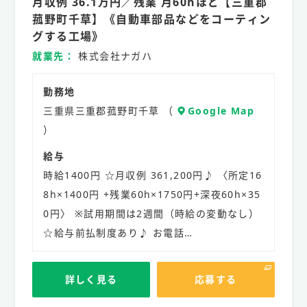
月収例 36.1万円／残業 月60hほど【三重郡
社
員
菰野町千草】《自動車部品などをコーティン
グする工場》
就業先
株式会社ナガハ
勤務地
三重県三重郡菰野町千草 （
Google Map
）
給与
時給1400円 ☆月収例 361,200円♪ 〈所定16
8h×1400円 +残業60h×1750円+深夜60h×35
0円〉 ※試用期間は2週間（時給の変動なし）
☆給与前払制度あり♪ お電話…
詳しく見る
応募する