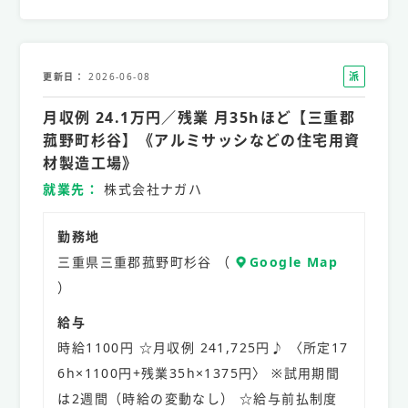
派
更新日
2026-06-08
遣
月収例 24.1万円／残業 月35hほど【三重郡
社
員
菰野町杉谷】《アルミサッシなどの住宅用資
材製造工場》
就業先
株式会社ナガハ
勤務地
三重県三重郡菰野町杉谷 （
Google Map
）
給与
時給1100円 ☆月収例 241,725円♪ 〈所定17
6h×1100円+残業35h×1375円〉 ※試用期間
は2週間（時給の変動なし） ☆給与前払制度