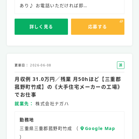
あり♪ お電話いただければ即…
詳しく見る
応募する
派
更新日
2026-06-08
遣
月収例 31.0万円／残業 月50hほど【三重郡
社
員
菰野町竹成】の《大手住宅メーカーの工場》
でお仕事
就業先
株式会社ナガハ
勤務地
三重県三重郡菰野町竹成 （
Google Map
）