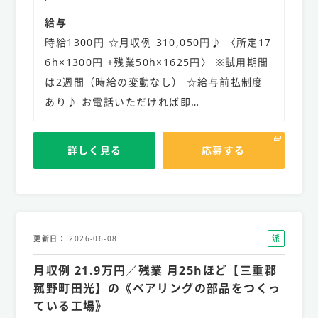
給与
時給1300円 ☆月収例 310,050円♪ 〈所定17
6h×1300円 +残業50h×1625円〉 ※試用期間
は2週間（時給の変動なし） ☆給与前払制度
あり♪ お電話いただければ即…
詳しく見る
応募する
派
更新日
2026-06-08
遣
月収例 21.9万円／残業 月25hほど【三重郡
社
員
菰野町田光】の《ベアリングの部品をつくっ
ている工場》