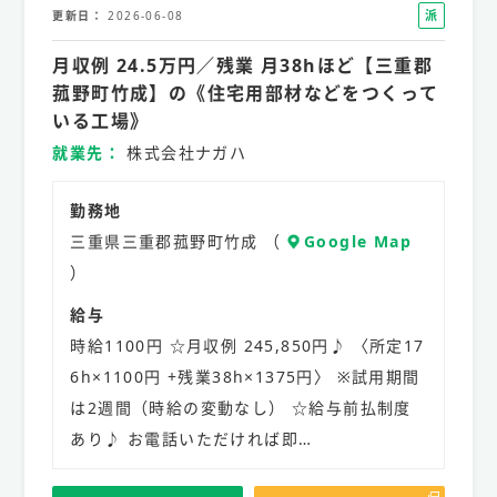
派
更新日
2026-06-08
遣
月収例 24.5万円／残業 月38hほど【三重郡
社
員
菰野町竹成】の《住宅用部材などをつくって
いる工場》
就業先
株式会社ナガハ
勤務地
三重県三重郡菰野町竹成 （
Google Map
）
給与
時給1100円 ☆月収例 245,850円♪ 〈所定17
6h×1100円 +残業38h×1375円〉 ※試用期間
は2週間（時給の変動なし） ☆給与前払制度
あり♪ お電話いただければ即…