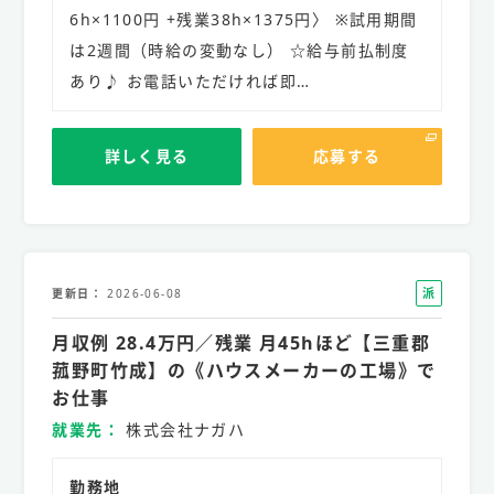
6h×1100円 +残業38h×1375円〉 ※試用期間
は2週間（時給の変動なし） ☆給与前払制度
あり♪ お電話いただければ即…
詳しく見る
応募する
派
更新日
2026-06-08
遣
月収例 28.4万円／残業 月45hほど【三重郡
社
員
菰野町竹成】の《ハウスメーカーの工場》で
お仕事
就業先
株式会社ナガハ
勤務地