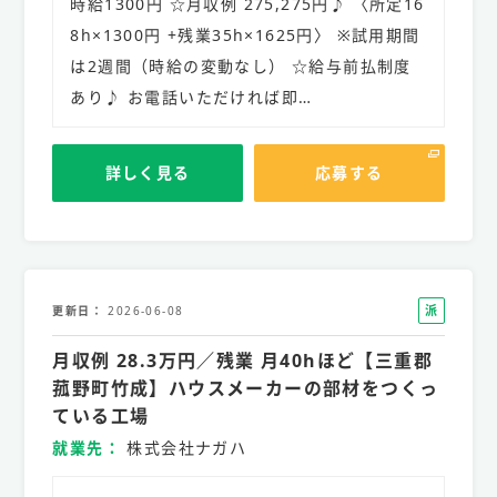
時給1300円 ☆月収例 275,275円♪ 〈所定16
8h×1300円 +残業35h×1625円〉 ※試用期間
は2週間（時給の変動なし） ☆給与前払制度
あり♪ お電話いただければ即…
詳しく見る
応募する
派
更新日
2026-06-08
遣
月収例 28.3万円／残業 月40hほど【三重郡
社
員
菰野町竹成】ハウスメーカーの部材をつくっ
ている工場
就業先
株式会社ナガハ