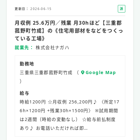
派
更新日
2026-06-15
遣
月収例 25.6万円／残業 月30hほど【三重郡
社
員
菰野町竹成】の《住宅用部材をなどをつくっ
ている工場》
就業先
株式会社ナガハ
勤務地
三重県三重郡菰野町竹成 （
Google Map
）
給与
時給1200円 ☆月収例 256,200円♪ 〈所定17
6h×1200円 +残業30h×1500円〉 ※試用期間
は2週間（時給の変動なし） ☆給与前払制度
あり♪ お電話いただければ即…