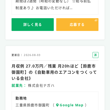
期間は2週間（時給の変動なし） ☆給与前払
制度あり♪ お電話いただければ…
詳しく見る
応募する
派
更新日
2026-08-03
遣
月収例 27.0万円／残業 月20hほど【鈴鹿市
社
員
御園町】の《自動車用のエアコンをつくって
いる会社》
就業先
株式会社ナガハ
勤務地
三重県鈴鹿市御園町 （
Google Map
）