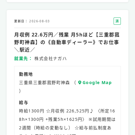
派
更新日
2026-08-03
遣
月収例 22.6万円／残業 月5hほど【三重郡菰
社
員
野町神森】の《自動車ディーラー》でお仕事
＼駅近／
就業先
株式会社ナガハ
勤務地
三重県三重郡菰野町神森 （
Google Map
）
給与
時給1300円 ☆月収例 226,525円♪ 〈所定16
8h×1300円 +残業5h×1625円〉 ※試用期間は
2週間（時給の変動なし） ☆給与前払制度あ