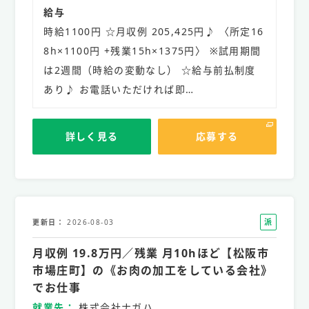
給与
時給1100円 ☆月収例 205,425円♪ 〈所定16
8h×1100円 +残業15h×1375円〉 ※試用期間
は2週間（時給の変動なし） ☆給与前払制度
あり♪ お電話いただければ即…
詳しく見る
応募する
派
更新日
2026-08-03
遣
月収例 19.8万円／残業 月10hほど【松阪市
社
員
市場庄町】の《お肉の加工をしている会社》
でお仕事
就業先
株式会社ナガハ