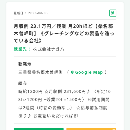
派
更新日
2026-08-03
遣
月収例 23.1万円／残業 月20hほど【桑名郡
社
員
木曽岬町】《グレーチングなどの製品を造っ
ている会社》
就業先
株式会社ナガハ
勤務地
三重県桑名郡木曽岬町 （
Google Map
）
給与
時給1200円 ☆月収例 231,600円♪ 〈所定16
8h×1200円 +残業20h×1500円〉 ※試用期間
は2週間（時給の変動なし） ☆給与前払制度
あり♪ お電話いただければ即…