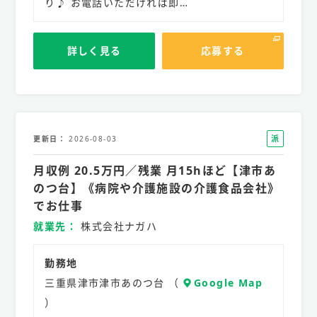
り♪ お電話いただければ即…
詳しく見る
応募する
派
更新日
2026-08-03
遣
月収例 20.5万円／残業 月15hほど【津市あ
社
員
のつ台】《病院や介護施設の介護食品会社》
でお仕事
就業先
株式会社ナガハ
勤務地
三重県津市津市あのつ台 （
Google Map
）