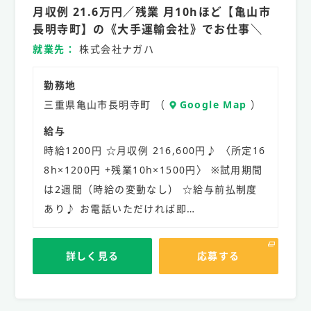
月収例 21.6万円／残業 月10hほど【亀山市
社
員
長明寺町】の《大手運輸会社》でお仕事＼
就業先
株式会社ナガハ
勤務地
三重県亀山市長明寺町 （
Google Map
）
給与
時給1200円 ☆月収例 216,600円♪ 〈所定16
8h×1200円 +残業10h×1500円〉 ※試用期間
は2週間（時給の変動なし） ☆給与前払制度
あり♪ お電話いただければ即…
詳しく見る
応募する