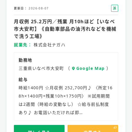
派
更新日
2026-08-07
遣
月収例 25.2万円／残業 月10hほど【いなべ
社
員
市大安町】《自動車部品の油汚れなどを機械
で洗う工場》
就業先
株式会社ナガハ
勤務地
三重県いなべ市大安町 （
Google Map
）
給与
時給1400円 ☆月収例 252,700円♪ 〈所定16
8h×1400円+残業10h×1750円〉 ※試用期間
は2週間（時給の変動なし） ☆給与前払制度
あり♪ お電話いただければ即…