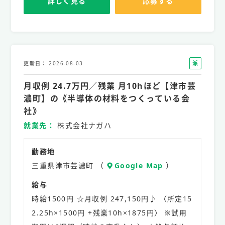
詳しく見る
応募する
派
更新日
2026-08-03
遣
月収例 24.7万円／残業 月10hほど【津市芸
社
員
濃町】の《半導体の材料をつくっている会
社》
就業先
株式会社ナガハ
勤務地
三重県津市芸濃町 （
Google Map
）
給与
時給1500円 ☆月収例 247,150円♪ 〈所定15
2.25h×1500円 +残業10h×1875円〉 ※試用