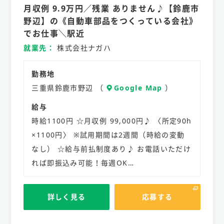
月収例 9.9万円／残業 ありません♪【鈴鹿市
社
員
野辺】の《自動車部品をつくっている会社》
でお仕事＼駅近
就業先
株式会社ナガハ
勤務地
三重県鈴鹿市野辺 （
Google Map
）
給与
時給1100円 ☆月収例 99,000円♪ 〈所定90h
×1100円〉 ※試用期間は2週間（時給の変動
なし） ☆給与前払制度あり♪ お電話いただけ
れば即振込み可能！毎週OK…
詳しく見る
応募する