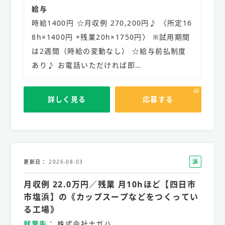
給与
時給1400円 ☆月収例 270,200円♪ 〈所定16
8h×1400円 +残業20h×1750円〉 ※試用期間
は2週間（時給の変動なし） ☆給与前払制度
あり♪ お電話いただければ即…
詳しく見る
応募する
派
更新日
2026-08-03
遣
月収例 22.0万円／残業 月10hほど【四日市
社
員
市塩浜】の《カップスープなどをつくってい
る工場》
就業先
株式会社ナガハ