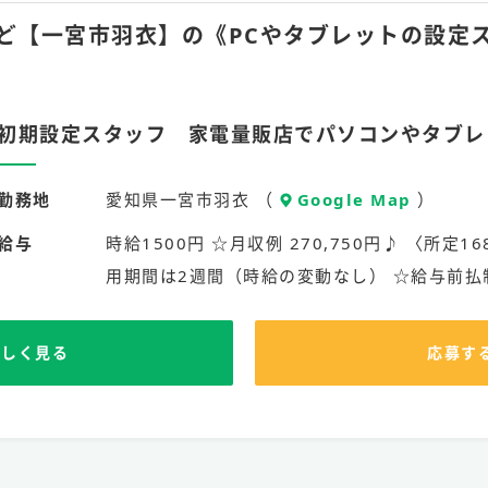
0hほど【一宮市羽衣】の《PCやタブレットの設
初期設定スタッフ 家電量販店でパソコンやタブレ
勤務地
愛知県一宮市羽衣 （
Google Map
）
給与
時給1500円 ☆月収例 270,750円♪ 〈所定16
用期間は2週間（時給の変動なし） ☆給与前払
詳しく見る
応募す