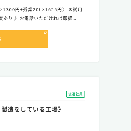
h×1300円+残業20h×1625円〉 ※試用
度あり♪ お電話いただければ即振…
る
派遣社員
どを製造をしている工場》