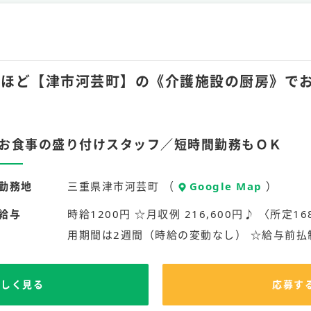
月10hほど【津市河芸町】の《介護施設の厨房》
お食事の盛り付けスタッフ／短時間勤務もＯＫ
勤務地
三重県津市河芸町 （
Google Map
）
給与
時給1200円 ☆月収例 216,600円♪ 〈所定168
用期間は2週間（時給の変動なし） ☆給与前払
詳しく見る
応募す