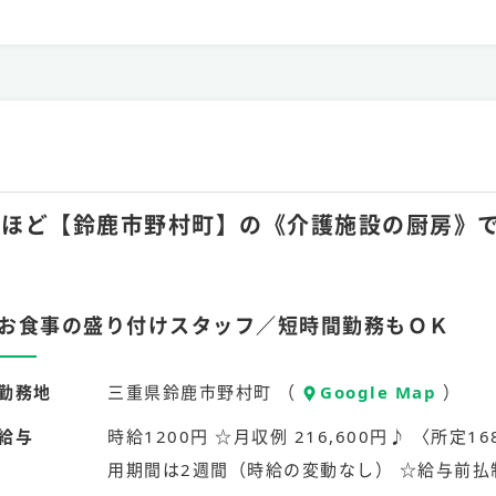
月10hほど【鈴鹿市野村町】の《介護施設の厨房
お食事の盛り付けスタッフ／短時間勤務もＯＫ
勤務地
三重県鈴鹿市野村町 （
Google Map
）
給与
時給1200円 ☆月収例 216,600円♪ 〈所定168
用期間は2週間（時給の変動なし） ☆給与前払