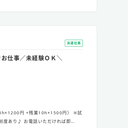
派遣社員
》でお仕事／未経験ＯＫ＼
h×1200円 +残業10h×1500円〉 ※試
制度あり♪ お電話いただければ即…