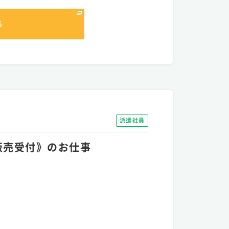
る
派遣社員
販売受付》のお仕事
）