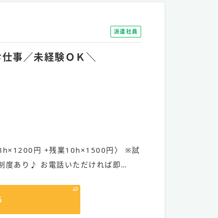
派遣社員
でお仕事／未経験ＯＫ＼
h×1200円 +残業10h×1500円〉 ※試
制度あり♪ お電話いただければ即…
る