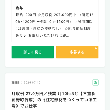
給与
時給1200円 ☆月収例 207,000円♪ 〈所定16
0h×1200円 +残業10h×1500円〉 ※試用期間
は2週間（時給の変動なし） ☆給与前払制度
あり♪ お電話いただければ即…
詳しく見る
応募する
派
更新日
2026-07-10
遣
月収例 27.0万円／残業 月10hほど【三重郡
社
員
菰野町竹成】の《住宅部材をつくっている工
場》でお仕事