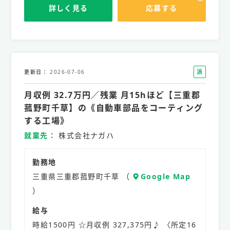
詳しく見る
応募する
派
更新日
2026-07-06
遣
月収例 32.7万円／残業 月15hほど【三重郡
社
員
菰野町千草】の《自動車部品をコーティング
する工場》
就業先
株式会社ナガハ
勤務地
三重県三重郡菰野町千草 （
Google Map
）
給与
時給1500円 ☆月収例 327,375円♪ 〈所定16