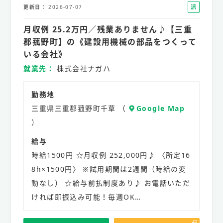
派
更新日
2026-07-07
遣
月収例 25.2万円／残業ありません♪【三重
社
員
郡菰野町】の《建設用機械の部品をつくって
いる会社》
就業先
株式会社ナガハ
勤務地
三重県三重郡菰野町千草 （
Google Map
）
給与
時給1500円 ☆月収例 252,000円♪ 〈所定16
8h×1500円〉 ※試用期間は2週間（時給の変
動なし） ☆給与前払制度あり♪ お電話いただ
ければ即振込み可能！毎週OK…