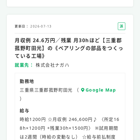
派
更新日
2026-07-13
遣
月収例 24.6万円／残業 月30hほど【三重郡
社
員
菰野町田光】の《ベアリングの部品をつくっ
ている工場》
就業先
株式会社ナガハ
勤務地
三重県三重郡菰野町田光 （
Google Map
）
給与
時給1200円 ☆月収例 246,600円♪ 〈所定16
8h×1200円 +残業30h×1500円〉 ※試用期間
は2週間（時給の変動なし） ☆給与前払制度