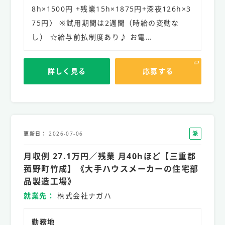
8h×1500円 +残業15h×1875円+深夜126h×3
75円〉 ※試用期間は2週間（時給の変動な
し） ☆給与前払制度あり♪ お電…
詳しく見る
応募する
派
更新日
2026-07-06
遣
月収例 27.1万円／残業 月40hほど【三重郡
社
員
菰野町竹成】《大手ハウスメーカーの住宅部
品製造工場》
就業先
株式会社ナガハ
勤務地