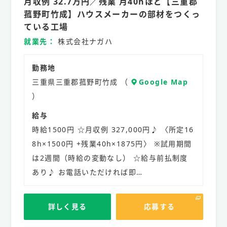
月収例 32.7万円／残業 月40hほど【三重郡
社
員
菰野町竹成】ハウスメーカーの部材をつくっ
ている工場
就業先
株式会社ナガハ
勤務地
三重県三重郡菰野町竹成 （
Google Map
）
給与
時給1500円 ☆月収例 327,000円♪ 〈所定16
8h×1500円 +残業40h×1875円〉 ※試用期間
は2週間（時給の変動なし） ☆給与前払制度
あり♪ お電話いただければ即…
詳しく見る
応募する