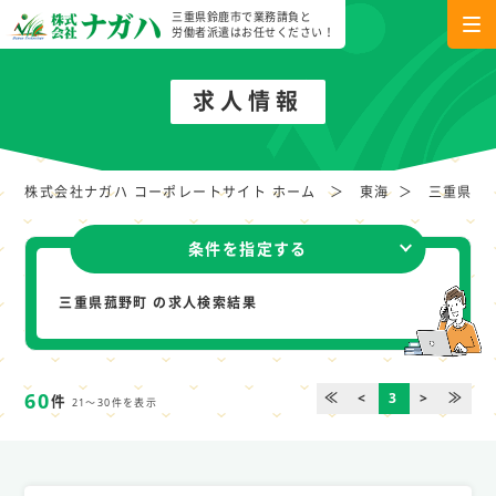
三重県鈴鹿市で業務請負と
労働者派遣はお任せください！
求人情報
株式会社ナガハ コーポレートサイト ホーム
東海
三重県
条件を指定する
三重県菰野町 の求人検索結果
60
≪
<
3
>
≫
件
21～30件を表示