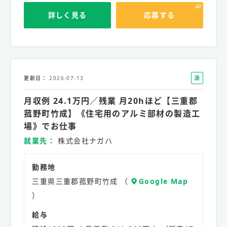
詳しく見る
応募する
派
更新日
2026-07-13
遣
月収例 24.1万円／残業 月20hほど【三重郡
社
員
菰野町竹成】《住宅用のアルミ部材の製造工
場》でお仕事
就業先
株式会社ナガハ
勤務地
三重県三重郡菰野町竹成 （
Google Map
）
給与