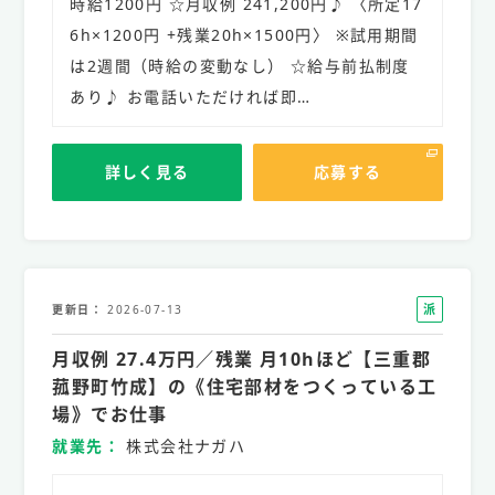
時給1200円 ☆月収例 241,200円♪ 〈所定17
6h×1200円 +残業20h×1500円〉 ※試用期間
は2週間（時給の変動なし） ☆給与前払制度
あり♪ お電話いただければ即…
詳しく見る
応募する
派
更新日
2026-07-13
遣
月収例 27.4万円／残業 月10hほど【三重郡
社
員
菰野町竹成】の《住宅部材をつくっている工
場》でお仕事
就業先
株式会社ナガハ