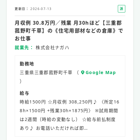
派
更新日
2026-07-13
遣
月収例 30.8万円／残業 月30hほど【三重郡
社
員
菰野町千草】の《住宅用部材などの倉庫》で
お仕事
就業先
株式会社ナガハ
勤務地
三重県三重郡菰野町千草 （
Google Map
）
給与
時給1500円 ☆月収例 308,250円♪ 〈所定16
8h×1500円 +残業30h×1875円〉 ※試用期間
は2週間（時給の変動なし） ☆給与前払制度
あり♪ お電話いただければ即…