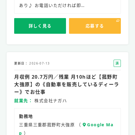
あり♪ お電話いただければ即…
詳しく見る
応募する
派
更新日
2026-07-13
遣
月収例 20.7万円／残業 月10hほど【菰野町
社
員
大強原】の《自動車を販売しているディーラ
ー》でお仕事
就業先
株式会社ナガハ
勤務地
三重県三重郡菰野町大強原 （
Google Ma
p
）