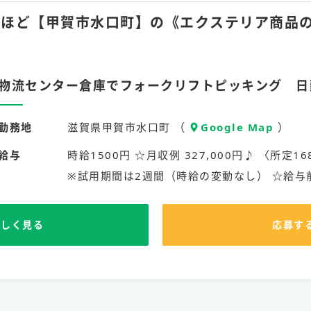
月40hほど【甲賀市水口町】の《エクステリア商
物流センター倉庫でフォークリフトピッキング 日
勤務地
滋賀県甲賀市水口町 （
Google Map
）
給与
時給1500円 ☆月収例 327,000円♪ 〈所定1
※試用期間は2週間（時給の変動なし） ☆給
詳しく見る
応募す