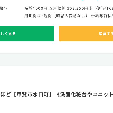
給与
時給1500円 ☆月収例 308,250円♪ 〈所定168
用期間は2週間（時給の変動なし） ☆給与前払
詳しく見る
応募す
月35hほど【甲賀市水口町】《洗面化粧台やユニ