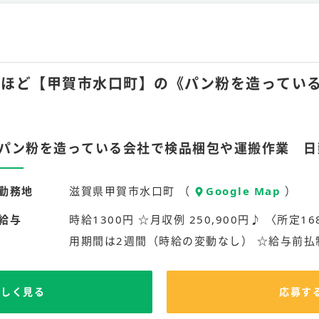
20hほど【甲賀市水口町】の《パン粉を造ってい
パン粉を造っている会社で検品梱包や運搬作業 日
勤務地
滋賀県甲賀市水口町 （
Google Map
）
給与
時給1300円 ☆月収例 250,900円♪ 〈所定168
用期間は2週間（時給の変動なし） ☆給与前払
詳しく見る
応募す