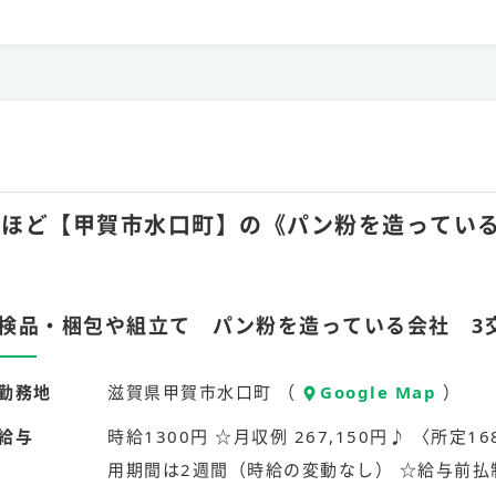
30hほど【甲賀市水口町】の《パン粉を造ってい
検品・梱包や組立て パン粉を造っている会社 3
勤務地
滋賀県甲賀市水口町 （
Google Map
）
給与
時給1300円 ☆月収例 267,150円♪ 〈所定168
用期間は2週間（時給の変動なし） ☆給与前払