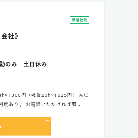
派遣社員
る会社》
勤のみ 土日休み
h×1300円 +残業20h×1625円〉 ※試
制度あり♪ お電話いただければ即…
る