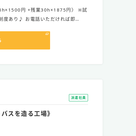
h×1500円 +残業30h×1875円〉 ※試
制度あり♪ お電話いただければ即…
る
派遣社員
ットバスを造る工場》