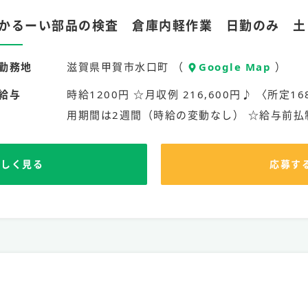
かるーい部品の検査 倉庫内軽作業 日勤のみ 土
勤務地
滋賀県甲賀市水口町 （
Google Map
）
給与
時給1200円 ☆月収例 216,600円♪ 〈所定168
用期間は2週間（時給の変動なし） ☆給与前払
詳しく見る
応募す