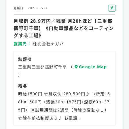
派
更新日
2026-07-27
遣
月収例 28.9万円／残業 月20hほど【三重郡
社
員
菰野町千草】《自動車部品などをコーティン
グする工場》
就業先
株式会社ナガハ
勤務地
三重県三重郡菰野町千草 （
Google Map
）
給与
時給1500円 ☆月収例 289,500円♪ 〈所定16
8h×1500円 +残業20h×1875円+深夜60h×37
5円〉 ※試用期間は2週間（時給の変動なし）
☆給与前払制度あり♪ お電話…