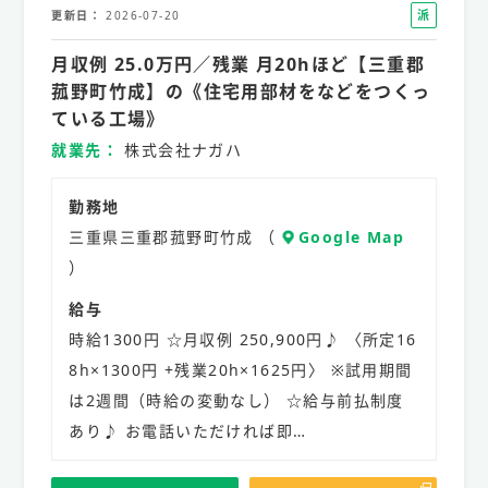
派
更新日
2026-07-20
遣
月収例 25.0万円／残業 月20hほど【三重郡
社
員
菰野町竹成】の《住宅用部材をなどをつくっ
ている工場》
就業先
株式会社ナガハ
勤務地
三重県三重郡菰野町竹成 （
Google Map
）
給与
時給1300円 ☆月収例 250,900円♪ 〈所定16
8h×1300円 +残業20h×1625円〉 ※試用期間
は2週間（時給の変動なし） ☆給与前払制度
あり♪ お電話いただければ即…