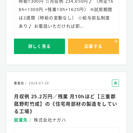
時給1300円 ☆月収例 234,650円♪ 〈所定16
8h×1300円 +残業10h×1625円〉 ※試用期間
は2週間（時給の変動なし） ☆給与前払制度
あり♪ お電話いただければ即…
詳しく見る
応募する
派
更新日
2026-07-20
遣
月収例 25.2万円／残業 月10hほど【三重郡
社
員
菰野町竹成】の《住宅用部材の製造をしてい
る工場》
就業先
株式会社ナガハ