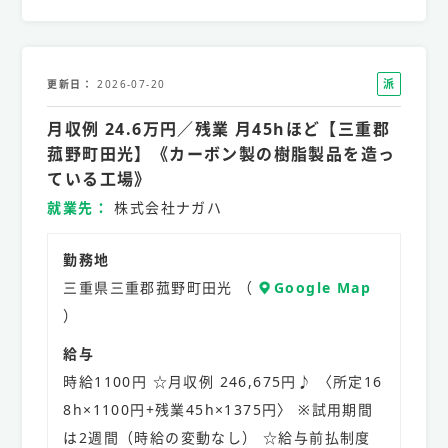
派
更新日
2026-07-20
遣
月収例 24.6万円／残業 月45hほど【三重郡
社
員
菰野町田光】《カーボン製の樹脂製品を造っ
ている工場》
就業先
株式会社ナガハ
勤務地
三重県三重郡菰野町田光 （
Google Map
）
給与
時給1100円 ☆月収例 246,675円♪ 〈所定16
8h×1100円+残業45h×1375円〉 ※試用期間
は2週間（時給の変動なし） ☆給与前払制度