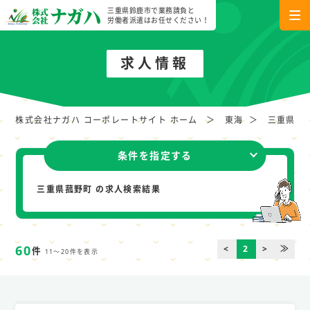
三重県鈴鹿市で業務請負と
労働者派遣はお任せください！
求人情報
株式会社ナガハ コーポレートサイト ホーム
東海
三重県
条件を指定する
三重県菰野町 の求人検索結果
60
<
2
>
≫
件
11～20件を表示