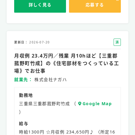
詳しく見る
応募する
派
更新日
2026-07-20
遣
月収例 23.4万円／残業 月10hほど【三重郡
社
員
菰野町竹成】の《住宅部材をつくっている工
場》でお仕事
就業先
株式会社ナガハ
勤務地
三重県三重郡菰野町竹成 （
Google Map
）
給与
時給1300円 ☆月収例 234,650円♪ 〈所定16