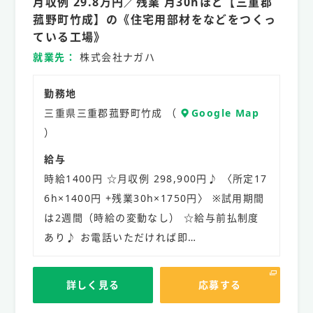
月収例 29.8万円／残業 月30hほど【三重郡
社
員
菰野町竹成】の《住宅用部材をなどをつくっ
ている工場》
就業先
株式会社ナガハ
勤務地
三重県三重郡菰野町竹成 （
Google Map
）
給与
時給1400円 ☆月収例 298,900円♪ 〈所定17
6h×1400円 +残業30h×1750円〉 ※試用期間
は2週間（時給の変動なし） ☆給与前払制度
あり♪ お電話いただければ即…
詳しく見る
応募する