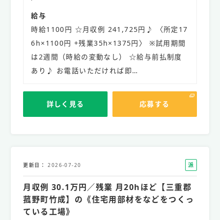
給与
時給1100円 ☆月収例 241,725円♪ 〈所定17
6h×1100円 +残業35h×1375円〉 ※試用期間
は2週間（時給の変動なし） ☆給与前払制度
あり♪ お電話いただければ即…
詳しく見る
応募する
派
更新日
2026-07-20
遣
月収例 30.1万円／残業 月20hほど【三重郡
社
員
菰野町竹成】の《住宅用部材をなどをつくっ
ている工場》