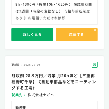
8h×1300円 +残業10h×1625円〉 ※試用期間
は2週間（時給の変動なし） ☆給与前払制度
あり♪ お電話いただければ即…
詳しく見る
応募する
派
更新日
2026-07-20
遣
月収例 28.9万円／残業 月20hほど【三重郡
社
員
菰野町千草】《自動車部品などをコーティン
グする工場》
就業先
株式会社ナガハ
勤務地