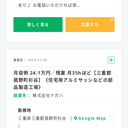
あり♪ お電話いただければ即…
詳しく見る
応募する
派
更新日
2026-07-20
遣
月収例 24.1万円／残業 月35hほど【三重郡
社
員
菰野町杉谷】《住宅用アルミサッシなどの部
品製造工場》
就業先
株式会社ナガハ
勤務地
三重県三重郡菰野町杉谷 （
Google Map
）