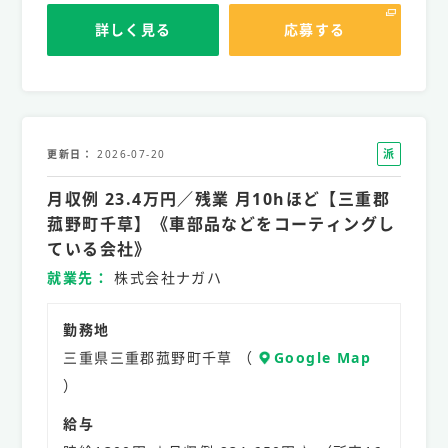
詳しく見る
応募する
派
更新日
2026-07-20
遣
月収例 23.4万円／残業 月10hほど【三重郡
社
員
菰野町千草】《車部品などをコーティングし
ている会社》
就業先
株式会社ナガハ
勤務地
三重県三重郡菰野町千草 （
Google Map
）
給与