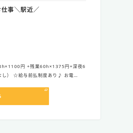
お仕事＼駅近／
h×1100円 +残業60h×1375円+深夜6
なし） ☆給与前払制度あり♪ お電…
る