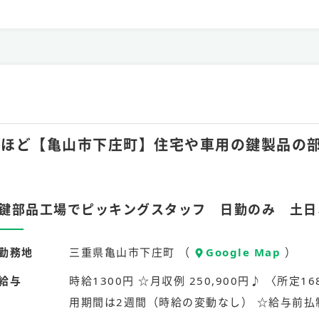
月20hほど【亀山市下庄町】住宅や車用の鍵製品
鍵部品工場でピッキングスタッフ 日勤のみ 土日
勤務地
三重県亀山市下庄町 （
Google Map
）
給与
時給1300円 ☆月収例 250,900円♪ 〈所定168
用期間は2週間（時給の変動なし） ☆給与前払