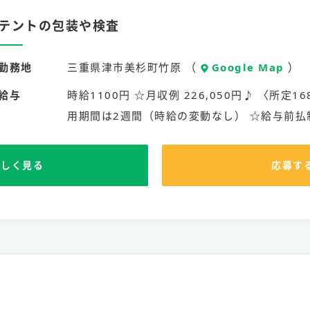
テントの包装や検査
勤務地
三重県津市美杉町竹原 （
Google Map
）
給与
時給1100円 ☆月収例 226,050円♪ 〈所定168
用期間は2週間（時給の変動なし） ☆給与前払
詳しく見る
応募す