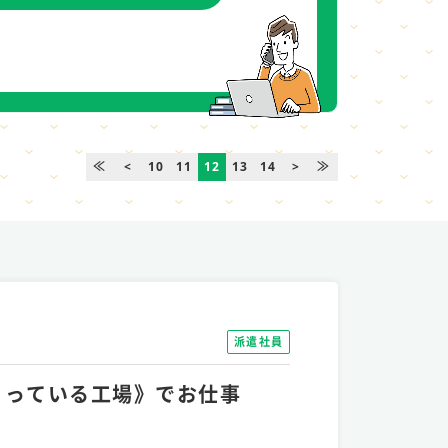
≪
<
10
11
12
13
14
>
≫
派遣社員
つくっている工場》でお仕事