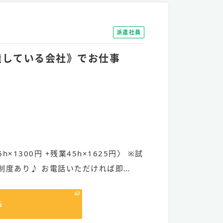
派遣社員
製造している会社》でお仕事
h×1300円 +残業45h×1625円〉 ※試
制度あり♪ お電話いただければ即…
る