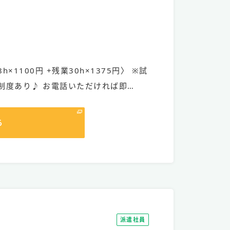
h×1100円 +残業30h×1375円〉 ※試
制度あり♪ お電話いただければ即…
る
派遣社員