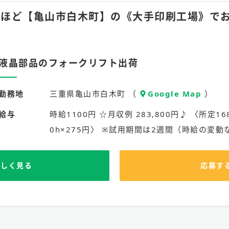
月60hほど【亀山市白木町】の《大手印刷工場》で
液晶部品のフォークリフト出荷
勤務地
三重県亀山市白木町 （
Google Map
）
給与
時給1100円 ☆月収例 283,800円♪ 〈所定168
0h×275円〉 ※試用期間は2週間（時給の変動
詳しく見る
応募す