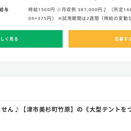
給与
時給1500円 ☆月収例 387,000円♪ 〈所定168
0h×375円〉 ※試用期間は2週間（時給の変動
詳しく見る
応募す
ありません♪【津市美杉町竹原】の《大型テント