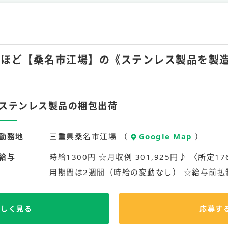
月45hほど【桑名市江場】の《ステンレス製品を
ステンレス製品の梱包出荷
勤務地
三重県桑名市江場 （
Google Map
）
給与
時給1300円 ☆月収例 301,925円♪ 〈所定176
用期間は2週間（時給の変動なし） ☆給与前払
詳しく見る
応募す