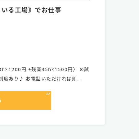
っている工場》でお仕事
h×1200円 +残業35h×1500円〉 ※試
制度あり♪ お電話いただければ即…
る