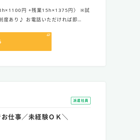
h×1100円 +残業15h×1375円〉 ※試
制度あり♪ お電話いただければ即…
る
派遣社員
》でお仕事／未経験ＯＫ＼