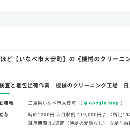
月20hほど【いなべ市大安町】の《機械のクリー
検査と梱包出荷作業 機械のクリーニング工場 日
勤務地
三重県いなべ市大安町 （
Google Map
）
給与
時給1200円 ☆月収例 219,000円♪ 〈所定157
試用期間は2週間（時給の変動なし） ☆給与前