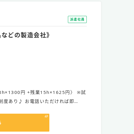
派遣社員
製品などの製造会社》
h×1300円 +残業15h×1625円〉 ※試
制度あり♪ お電話いただければ即…
る