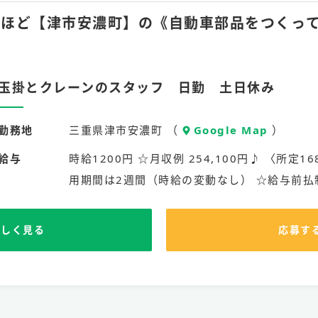
月35hほど【津市安濃町】の《自動車部品をつく
玉掛とクレーンのスタッフ 日勤 土日休み
勤務地
三重県津市安濃町 （
Google Map
）
給与
時給1200円 ☆月収例 254,100円♪ 〈所定168
用期間は2週間（時給の変動なし） ☆給与前払
詳しく見る
応募す