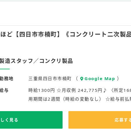
月15hほど【四日市市楠町】《コンクリート二次
製造スタッフ／コンクリ製品
勤務地
三重県四日市市楠町 （
Google Map
）
給与
時給1300円 ☆月収例 242,775円♪ 〈所定168
用期間は2週間（時給の変動なし） ☆給与前払
詳しく見る
応募す