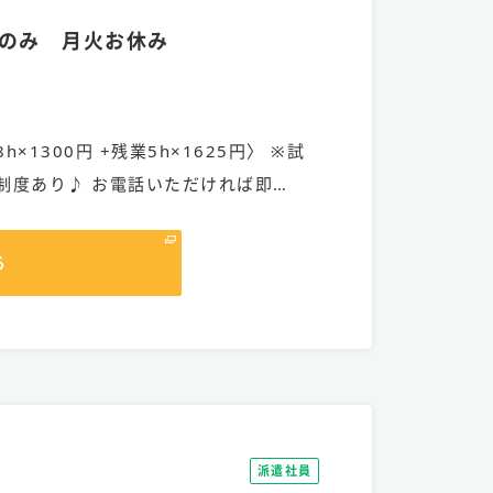
のみ 月火お休み
）
h×1300円 +残業5h×1625円〉 ※試
制度あり♪ お電話いただければ即…
る
派遣社員