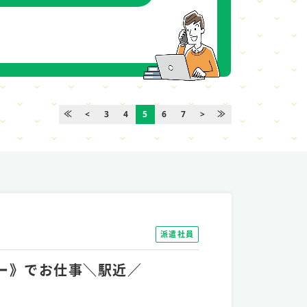
≪
<
3
4
5
6
7
>
≫
派遣社員
ラー》でお仕事＼駅近／