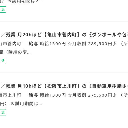
5円〉 ※試用期間は2…
派
遣
社
員
万円／残業 月20hほど【亀山市菅内町】の《ダンボールや
山市菅内町
給与
時給1500円 ☆月収例 289,500円♪ 〈所
間（時給の変…
派
遣
社
員
万円／残業 月10hほど【松阪市上川町】の《自動車用樹脂
阪市上川町
給与
時給1300円 ☆月収例 275,600円♪ 〈所
25円〉 ※試用期間は…
派
遣
社