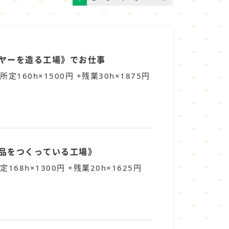
イヤーを造る工場》でお仕事
所定160h×1500円 +残業30h×1875円
製品をつくっている工場》
定168h×1300円 +残業20h×1625円