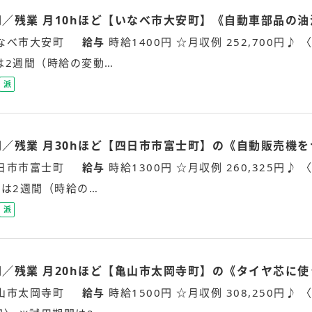
員
万円／残業 月10hほど【いなべ市大安町】《自動車部品の
なべ市大安町
給与
時給1400円 ☆月収例 252,700円♪ 〈
は2週間（時給の変動…
派
遣
社
員
万円／残業 月30hほど【四日市市富士町】の《自動販売機
日市市富士町
給与
時給1300円 ☆月収例 260,325円♪ 〈
間は2週間（時給の…
派
遣
社
員
万円／残業 月20hほど【亀山市太岡寺町】の《タイヤ芯に
山市太岡寺町
給与
時給1500円 ☆月収例 308,250円♪ 〈