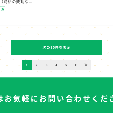
（時給の変動な…
派
遣
社
員
次の10件を表示
1
2
3
4
5
>
≫
はお気軽に
お問い合わせくだ