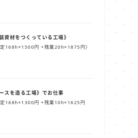
包装資材をつくっている工場》
定168h×1500円 +残業20h×1875円〉
ホースを造る工場》でお仕事
定168h×1300円 +残業10h×1625円