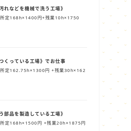
油汚れなどを機械で洗う工場》
所定168h×1400円+残業10h×1750
をつくっている工場》でお仕事
所定162.75h×1300円 +残業30h×162
使う部品を製造している工場》
所定168h×1500円 +残業20h×1875円