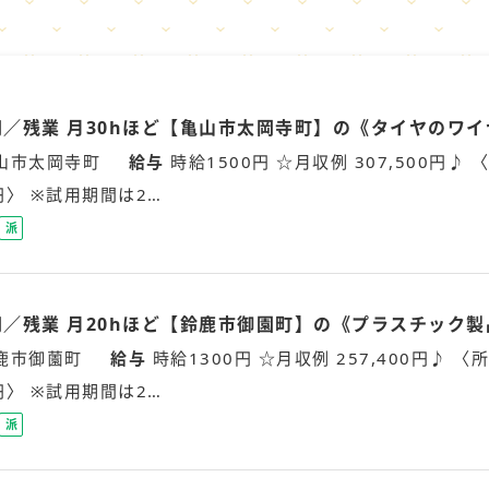
万円／残業 月30hほど【亀山市太岡寺町】の《タイヤのワ
山市太岡寺町
給与
時給1500円 ☆月収例 307,500円♪ 〈
5円〉 ※試用期間は2…
派
遣
社
員
万円／残業 月20hほど【鈴鹿市御園町】の《プラスチック
鹿市御薗町
給与
時給1300円 ☆月収例 257,400円♪ 〈所
5円〉 ※試用期間は2…
派
遣
社