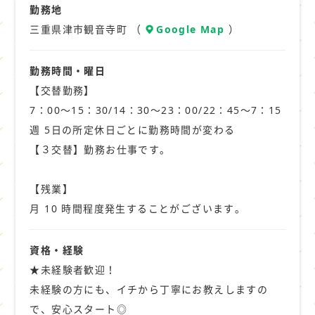
土日祝休み・ゴールデンウィーク、
勤務地
夏季、冬季など長期休暇のあるお仕事から
三重県津市観音寺町 （
Google Map
）
高収入・高時給・寮完備のお仕事
残業なし・日払い・夜間・夜勤・未経験ＯＫ
勤務時間・曜日
学歴不問・扶養内・正社員登用・
【交替勤務】
新着・急募のお仕事
7：00～15：30/14：30～23：00/22：45～7：15
主婦（主夫）が活躍できるお仕事
週 5日の所定休日ごとに勤務時間が変わる
ハローワークに掲載中のお仕事など
【３交替】勤務お仕事です。
いろいろなお仕事をご用意しています。
【残業】
ナガハでは、20代から中高年まで
月 10 時間程度発生することがございます。
幅広い年代が活躍しています。
資格・経験
短期のお仕事や
★未経験者歓迎！
アルバイトやパートでは
未経験の方にも、イチから丁寧にお教えしますの
ちょっと物足りないという方も
で、安心スタート◎