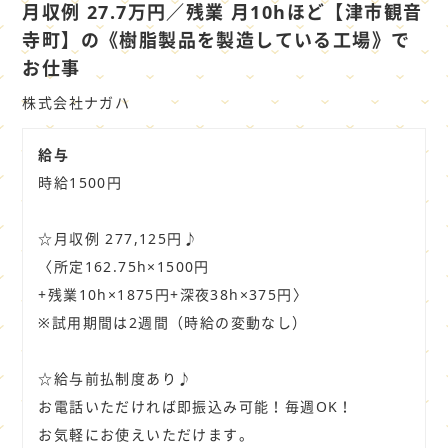
社
月収例 27.7万円／残業 月10hほど【津市観音
員
寺町】の《樹脂製品を製造している工場》で
お仕事
株式会社ナガハ
給与
時給1500円
☆月収例 277,125円♪
〈所定162.75h×1500円
+残業10h×1875円+深夜38h×375円〉
※試用期間は2週間（時給の変動なし）
☆給与前払制度あり♪
お電話いただければ即振込み可能！毎週OK！
お気軽にお使えいただけます。