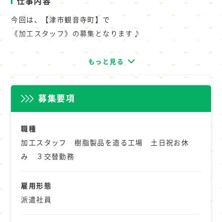
仕事内容
◇職場の規模：30人ほど（男5：女5）
今回は、【津市観音寺町】で
◇雰囲気：働きやすく明るい雰囲気です
《加工スタッフ》の募集となります♪
◇定着性：良い
◇その他：電車通勤可
ゴムシートなどの樹脂製品を造っている工場でのお仕事で
もっと見る
◇更衣室ロッカー使用可
す。
◇休憩室食堂使用可※原則禁煙
主に製品のカット作業や検査のお仕事をお願いします。
（喫煙のみを目的とした喫煙場所あり）
募集要項
すぐに覚えられる人気のお仕事です。
ぜひお気軽に職場見学してください。
あなたも仲間入りしませんか？
職種
加工スタッフ 樹脂製品を造る工場 土日祝お休
☆★祝日お休み♪
み ３交替勤務
☆ナガハならきっと見つかる♪
雇用形態
組立・加工・検査などの製造系のお仕事から
派遣社員
梱包・仕分け・ピッキング・検品の倉庫系
その他、軽作業系のお仕事や