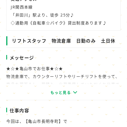
JR関西本線
「井田川」駅より、徒歩 25分♪
◇通勤用《自転車☆バイク》貸出制度あります♪
リフトスタッフ 物流倉庫 日勤のみ 土日休
メッセージ
★☆★亀山市でお仕事★☆★
物流倉庫で、カウンターリフトやリーチリフトを使って、
商品を荷下ろし、荷積み、出荷準備していただくお仕事で
す。
もっと見る
どちらかしか乗れなくても大丈夫です。
仕事内容
◇派遣先の規模：中規模ですが安定的
今回は、【亀山市長明寺町】で
◇職場の規模：10人ほど（男9：女1）