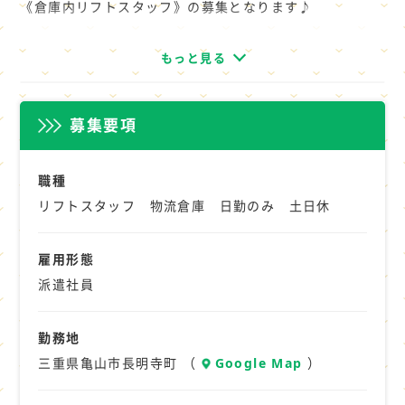
《倉庫内リフトスタッフ》の募集となります♪
◇雰囲気：アットホームで安心できる
◇定着性：安定的
物流倉庫で、カウンターリフトやリーチリフトを使って、
もっと見る
◇ロッカー使用可
商品を荷下ろし、
◇休憩室食堂使用可※原則禁煙
荷積み、出荷準備していただくお仕事です。
（喫煙のみを目的とした喫煙場所あり）
募集要項
どちらかしか乗れなくても大丈夫です。
お気軽に見学してください。
あなたも仲間入りしませんか？
職種
リフトスタッフ 物流倉庫 日勤のみ 土日休
☆★力仕事ゼロ♪
雇用形態
☆ナガハならきっと見つかる♪
派遣社員
組立・加工・検査などの製造系のお仕事から
梱包・仕分け・ピッキング・検品の倉庫系
その他、軽作業系のお仕事や
勤務地
土日祝休み・ゴールデンウィーク、
三重県亀山市長明寺町 （
Google Map
）
夏季、冬季など長期休暇のあるお仕事から