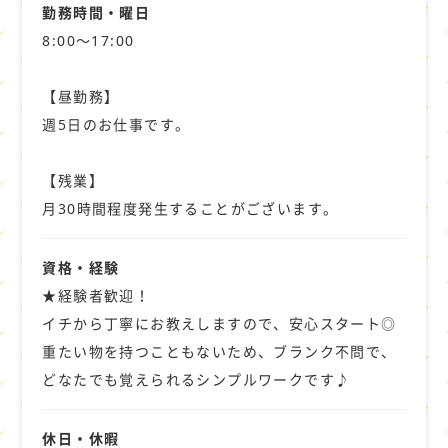
高収入・高時給・寮完備のお仕事
勤務時間・曜日
残業なし・日払い・夜間・夜勤・未経験ＯＫ
8:00～17:00
学歴不問・扶養内・正社員登用・
新着・急募のお仕事
【昼勤務】
主婦（主夫）が活躍できるお仕事
週5日のお仕事です。
ハローワークに掲載中のお仕事など
いろいろなお仕事をご用意しています。
【残業】
月30時間程度発生することがございます。
ナガハでは、20代から中高年まで
幅広い年代が活躍しています。
資格・経験
★経験者歓迎！
短期のお仕事や
イチから丁寧にお教えしますので、安心スタート◎
アルバイトやパートでは
重たい物を持つこともないため、ブランク不問で、
ちょっと物足りないという方も
どなたでも覚えられるシンプルワークです♪
ぜひぜひお気軽にご相談ください♪
休日・休暇