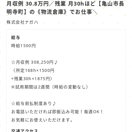
社
月収例 30.8万円／残業 月30hほど【亀山市長
員
明寺町】の《物流倉庫》でお仕事＼
株式会社ナガハ
給与
時給1500円
☆月収例 308,250円♪
〈所定168h×1500円
+残業30h×1875円〉
※試用期間は2週間（時給の変動なし）
☆給与前払制度あり♪
お電話いただければ即振込み可能！毎週OK！
お気軽にお使えいただけます。
交通アクセス