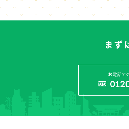
まず
お電話で
012