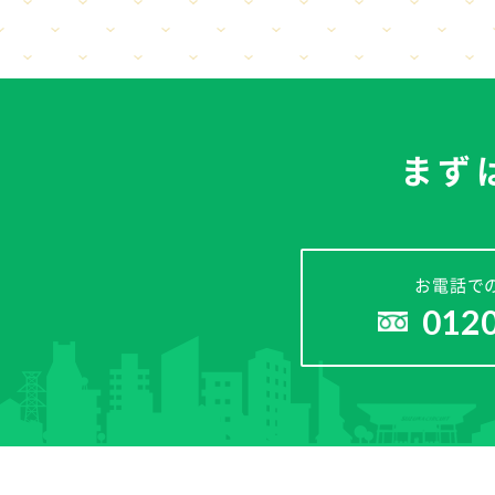
まず
お電話で
012