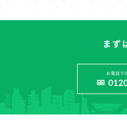
まず
お電話で
012