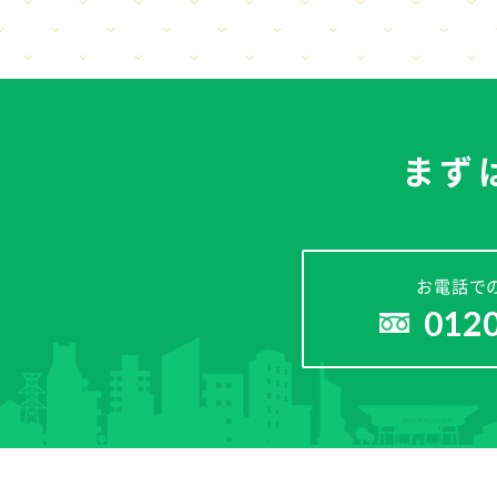
まず
お電話で
012