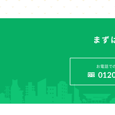
まず
お電話で
012