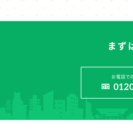
まず
お電話で
012