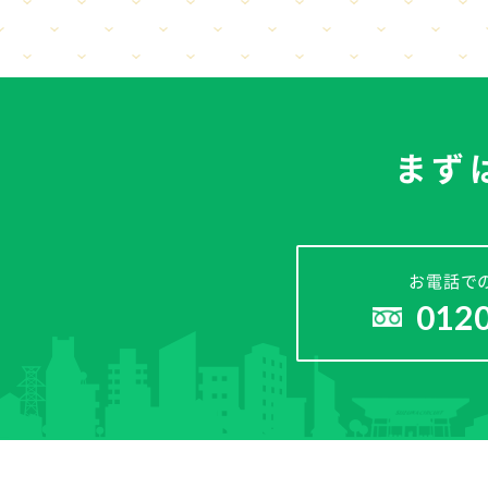
まず
お電話で
012