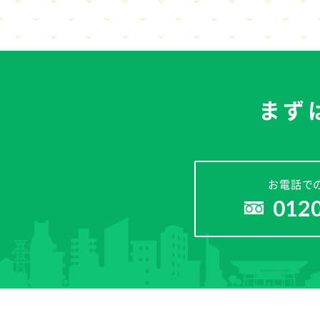
まず
お電話で
012